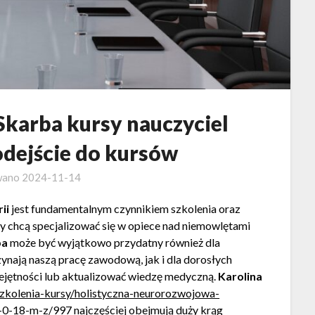
Skarba kursy nauczyciel
dejście do kursów
wano
2024-11-14
ii
jest fundamentalnym czynnikiem szkolenia oraz
 chcą specjalizować się w opiece nad niemowlętami
ba
może być wyjątkowo przydatny również dla
zynają naszą pracę zawodową, jak i dla dorosłych
iejętności lub aktualizować wiedzę medyczną.
Karolina
szkolenia-kursy/holistyczna-neurorozwojowa-
u-0-18-m-z/997
najczęściej obejmują duży krąg