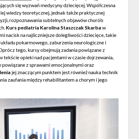
jących się wyzwań medycyny dziecięcej. Współczesna
ej wiedzy teoretycznej, jednak także praktycznej
yzji, rozpoznawania subtelnych objawów chorób
ch.
Kurs pediatria Karolina Staszczak Skarba
w
mi nacisk na najliczniejsze dolegliwości dziecięce, takie
y układu pokarmowego, zaburzenia neurologiczne i
 Oprócz tego, kursy obejmują zadania powiązane z
w tekście opieki nad pacjentami w czasie dojrzewania,
ie powiązane z sprawami emocjonalnymi oraz
lenia
jej znaczącym punktem jest również nauka technik
ia zaufania między rehabilitantem a chorym i jego