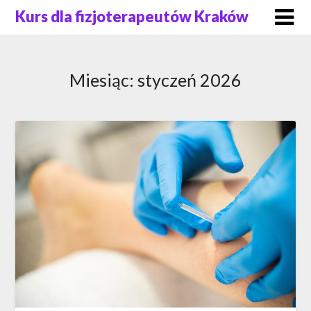
Skip
Kurs dla fizjoterapeutów Kraków
to
content
Miesiąc:
styczeń 2026