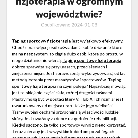
fizjoterapia w ogromnym
województwie?
Opublikowano
2024-01-08
Taping sportowy fizjoterapia
jest wyjątkowo efektywny.
Chodź coraz więcej osób uświadamia sobie działanie które
ma na nasz system, to ciągle dużo osób, które po prostu w
niego działanie nie wierzą.
Taping sportowy fizjoterapia
dobrze sprawdza się przy urazach, przeciążeniach i
zmęczeniu mięśni. Jest sprawdzoną i wykorzystywaną od lat
metodą leczenia przez masażystów i sportowców.
Taping
sportowy fizjoterapia
na czym polega? Najszybciej mówiąc
jest to oklejanie części ciała, rożnej długości taśmami.
Plastry mogą być w postaci litery V, I lub X. Ich rozmiar jest
uwarunkowany od miejsca urazu także jego wielkości.
Taśmy swoimi cechami przypominają właściwości ludzkiej
skóry. Jest uważany za dobre uzupełnienie rehabilitacji.
Kiedyś sądzono, że tylko sportowcy winni z niego korzystać.
Teraz zalecany jest wszystkim kobietom po zabiegach
operacyjnych, które czuja ból przy prostych czynnościach.