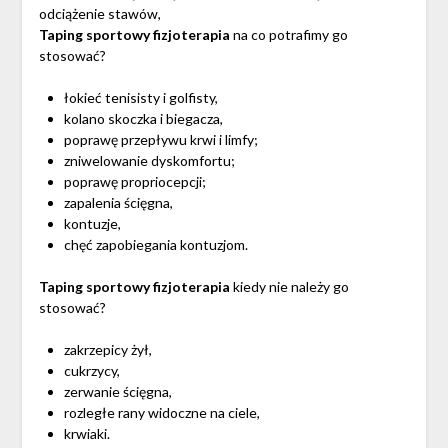
odciążenie stawów,
Taping sportowy fizjoterapia
na co potrafimy go
stosować?
łokieć tenisisty i golfisty,
kolano skoczka i biegacza,
poprawę przepływu krwi i limfy;
zniwelowanie dyskomfortu;
poprawę propriocepcji;
zapalenia ścięgna,
kontuzje,
chęć zapobiegania kontuzjom.
Taping sportowy fizjoterapia
kiedy nie należy go
stosować?
zakrzepicy żył,
cukrzycy,
zerwanie ścięgna,
rozległe rany widoczne na ciele,
krwiaki.