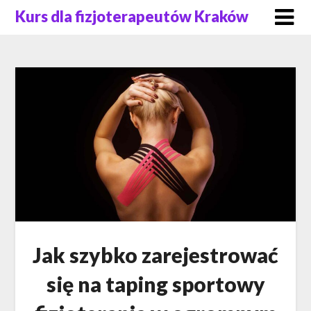
Skip
Kurs dla fizjoterapeutów Kraków
to
content
Jak szybko zarejestrować
się na taping sportowy