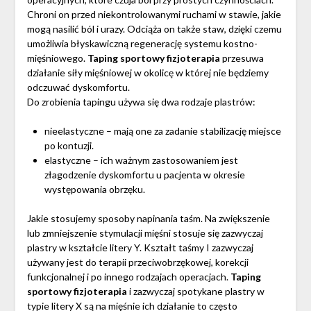
Chroni on przed niekontrolowanymi ruchami w stawie, jakie
mogą nasilić ból i urazy. Odciąża on także staw, dzięki czemu
umożliwia błyskawiczną regenerację systemu kostno-
mięśniowego.
Taping sportowy fizjoterapia
przesuwa
działanie siły mięśniowej w okolicę w której nie będziemy
odczuwać dyskomfortu.
Do zrobienia tapingu używa się dwa rodzaje plastrów:
nieelastyczne – mają one za zadanie stabilizację miejsce
po kontuzji.
elastyczne – ich ważnym zastosowaniem jest
złagodzenie dyskomfortu u pacjenta w okresie
występowania obrzęku.
Jakie stosujemy sposoby napinania taśm. Na zwiększenie
lub zmniejszenie stymulacji mięśni stosuje się zazwyczaj
plastry w kształcie litery Y. Kształt taśmy I zazwyczaj
używany jest do terapii przeciwobrzękowej, korekcji
funkcjonalnej i po innego rodzajach operacjach.
Taping
sportowy fizjoterapia
i zazwyczaj spotykane plastry w
typie litery X są na mięśnie ich działanie to często