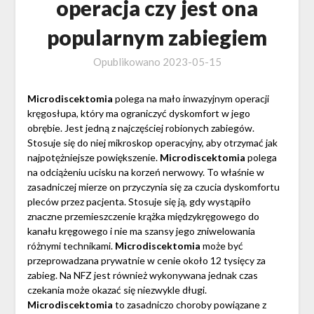
operacja czy jest ona
popularnym zabiegiem
Opublikowano
2023-05-15
Microdiscektomia
polega na mało inwazyjnym operacji
kręgosłupa, który ma ograniczyć dyskomfort w jego
obrębie. Jest jedną z najczęściej robionych zabiegów.
Stosuje się do niej mikroskop operacyjny, aby otrzymać jak
najpotężniejsze powiększenie.
Microdiscektomia
polega
na odciążeniu ucisku na korzeń nerwowy. To właśnie w
zasadniczej mierze on przyczynia się za czucia dyskomfortu
pleców przez pacjenta. Stosuje się ją, gdy wystąpiło
znaczne przemieszczenie krążka międzykręgowego do
kanału kręgowego i nie ma szansy jego zniwelowania
różnymi technikami.
Microdiscektomia
może być
przeprowadzana prywatnie w cenie około 12 tysięcy za
zabieg. Na NFZ jest również wykonywana jednak czas
czekania może okazać się niezwykle długi.
Microdiscektomia
to zasadniczo choroby powiązane z