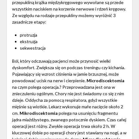
przepukliną krążka międzykręgowego wywołane są przede
wszystkim naciskiem na korzenie nerwowe i rdzeń kręgowy.
Ze względu na rodzaje przepukliny możemy wyróżnić 3
zasadnicze etapy:
protruzja
ekstruzja
sekwestracja
Ból, który odczuwają pacjenci może przynosić wielki
dyskomfort. Zwiększa się on podczas treningu czy kichania.
Pojawiający się wzrost ciśnienia w jamie brzusznej, może
powodować ucisk na nerw i cierpienie.
Microdiscektomia
na czym polega operacja.? Przeprowadzana jest ona w
znieczuleniu ogólnym. Chory nie jest świadomy co się z nim
dzieje. Oddycha za pomocą respiratora, gdyż wszystkie
mięśnie są wiotkie. Lekarz wykonuje małe nacięcie około 2
cm.
Mikrodiscektomia
polega na usunięciu fragmentu
jądra miażdżystego, zwanego potocznie dyskiem. Czas całej
operacji jest różny. Zwykle operacja trwa około 2 h. W
kluczowej dobie po operacji chory jest stawiany na nogi, a w