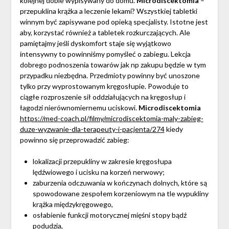
kolejnej dobie wypisywany do domu.
Microdiscektomia
–
przepuklina krążka a leczenie lekami? Wszystkiej tabletki
winnym być zapisywane pod opieką specjalisty. Istotne jest
aby, korzystać również a tabletek rozkurczających. Ale
pamiętajmy jeśli dyskomfort staje się wyjątkowo
intensywny to powinniśmy pomyśleć o zabiegu. Lekcja
dobrego podnoszenia towarów jak np zakupu będzie w tym
przypadku niezbędna. Przedmioty powinny być unoszone
tylko przy wyprostowanym kręgosłupie. Powoduje to
ciągłe rozproszenie sił oddziałujących na kręgosłup i
łagodzi nierównomiernemu uciskowi.
Microdiscektomia
https://med-coach.pl/filmy/microdiscektomia-maly-zabieg-
duze-wyzwanie-dla-terapeuty-i-pacjenta/274
kiedy
powinno się przeprowadzić zabieg:
lokalizacji przepukliny w zakresie kręgosłupa
lędźwiowego i ucisku na korzeń nerwowy;
zaburzenia odczuwania w kończynach dolnych, które są
spowodowane zespołem korzeniowym na tle wypukliny
krążka międzykręgowego,
osłabienie funkcji motorycznej mięśni stopy bądź
podudzia,