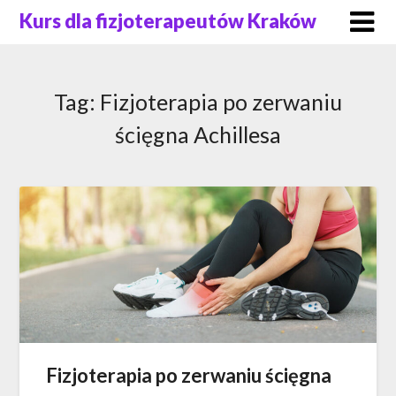
Skip
Kurs dla fizjoterapeutów Kraków
to
content
Tag:
Fizjoterapia po zerwaniu
ścięgna Achillesa
Fizjoterapia po zerwaniu ścięgna